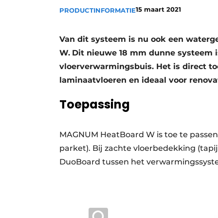
15 maart 2021
PRODUCTINFORMATIE
Vacatures
Video’s
Van dit systeem is nu ook een water
W.
Dit nieuwe 18 mm dunne systeem 
vloerverwarmingsbuis. Het is direct t
laminaatvloeren en ideaal voor renov
Toepassing
MAGNUM HeatBoard W is toe te passen b
parket). Bij zachte vloerbedekking (tap
DuoBoard tussen het verwarmingssyste