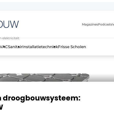
Magazines
Podcasts
V
 elektriciteit
VAC
Sanitair
Installatietechniek
Frisse Scholen
stallatietechniek, klimaatbeheersing en elektriciteit
n droogbouwsysteem:
W