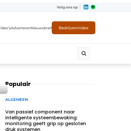
Volg ons op
Bedrijvenindex
ideo’s
Adverteren
Nieuwsbrief
Populair
ALGEMEEN
Van passief component naar
intelligente systeembewaking:
monitoring geeft grip op gesloten
druk systemen