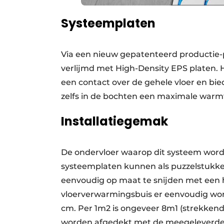
Systeemplaten
Via een nieuw gepatenteerd productie
verlijmd met High-Density EPS platen.
een contact over de gehele vloer en bied
zelfs in de bochten een maximale war
Installatiegemak
De ondervloer waarop dit systeem wordt 
systeemplaten kunnen als puzzelstukken
eenvoudig op maat te snijden met ee
vloerverwarmingsbuis er eenvoudig word
cm. Per 1m2 is ongeveer 8m1 (strekke
worden afgedekt met de meegeleverde 