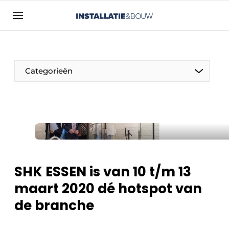
Aanmelden
Algemene voorwaarden
Bedrijven
Categorieën
Contact
Direct contact
Evenement aanmelden
Installatie & Bouw | Platform over
installatietechniek, klimaatbeheersing en
elektriciteit
SHK ESSEN is van 10 t/m 13
Meest gelezen
maart 2020 dé hotspot van
Nieuwsbrief
de branche
Podcasts
Privacy / Cookie statement