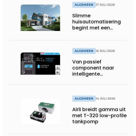
ALGEMEEN
17 JULI 2026
Slimme
huisautomatisering
begint met een
toekomstbestendig
systeem
ALGEMEEN
16 JULI 2026
Van passief
component naar
intelligente
systeembewaking:
monitoring geeft grip
op gesloten druk
systemen
ALGEMEEN
14 JULI 2026
Airli breidt gamma uit
met T-320 low-profile
tankpomp