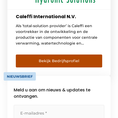
Caleffi International N.V.
Als ‘total-solution provider’ is Caleffi een
voortrekker in de ontwikkeling en de
productie van componenten voor centrale
verwarming, watertechnologie en
hernieuwbare energiesystemen. Caleffi
streeft steeds naar efficiënte, kwaliteitsvolle
en optimaal functionerende technische
Bekijk Bedrijfsprofiel
oplossingen in een installatie. Daardoor
voldoen systemen perfect aan de
NIEUWSBRIEF
verwachtingen. De productie en
ontwikkeling vinden plaats in Noord-Italië.
Meld u aan om nieuws & updates te
Constante ontwikkeling, vernieuwing en […]
ontvangen.