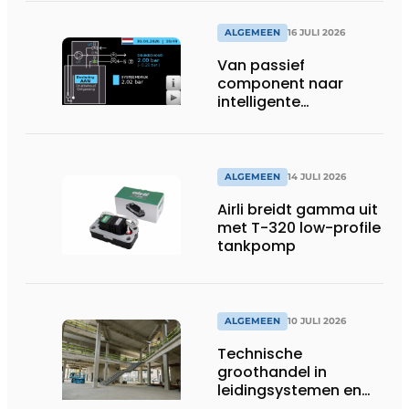
systeem
ALGEMEEN
16 JULI 2026
Van passief
component naar
intelligente
systeembewaking:
monitoring geeft grip
op gesloten druk
systemen
ALGEMEEN
14 JULI 2026
Airli breidt gamma uit
met T-320 low-profile
tankpomp
ALGEMEEN
10 JULI 2026
Technische
groothandel in
leidingsystemen en
componenten