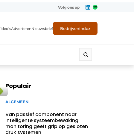
Volg ons op
Bedrijvenindex
ideo’s
Adverteren
Nieuwsbrief
Populair
ALGEMEEN
Van passief component naar
intelligente systeembewaking:
monitoring geeft grip op gesloten
druk systemen