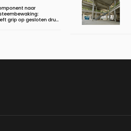
component naar
systeembewaking:
eft grip op gesloten druk