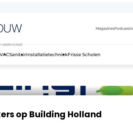
Magazines
Podcasts
V
 elektriciteit
VAC
Sanitair
Installatietechniek
Frisse Scholen
stallatietechniek, klimaatbeheersing en elektriciteit
ers op Building Holland