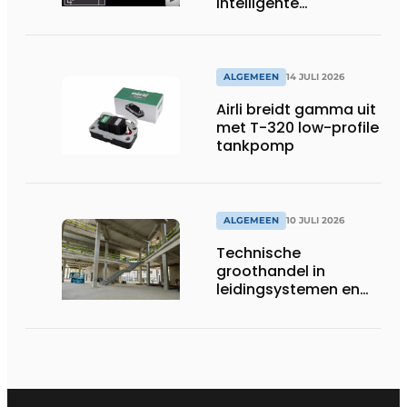
intelligente
systeembewaking:
monitoring geeft grip
op gesloten druk
systemen
ALGEMEEN
14 JULI 2026
Airli breidt gamma uit
met T-320 low-profile
tankpomp
ALGEMEEN
10 JULI 2026
Technische
groothandel in
leidingsystemen en
componenten