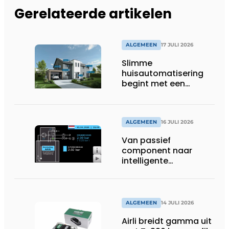
Gerelateerde artikelen
ALGEMEEN
17 JULI 2026
Slimme
huisautomatisering
begint met een
toekomstbestendig
systeem
ALGEMEEN
16 JULI 2026
Van passief
component naar
intelligente
systeembewaking:
monitoring geeft grip
op gesloten druk
systemen
ALGEMEEN
14 JULI 2026
Airli breidt gamma uit