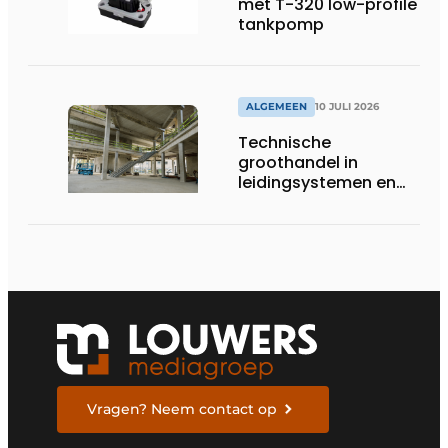
met T-320 low-profile
tankpomp
ALGEMEEN
10 JULI 2026
Technische
groothandel in
leidingsystemen en
componenten
Vragen? Neem contact op