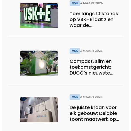
VSK
4 MAART 2026
Toer langs 10 stands
op VSK+E laat zien
waar de
installatiesector
naartoe beweegt
VSK
3 MAART 2026
Compact, slim en
toekomstgericht:
DUCO’s nieuwste
WTW-oplossing
VSK
2 MAART 2026
De juiste kraan voor
elk gebouw: Delabie
toont maatwerk op
VSK