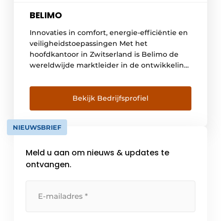
BELIMO
Innovaties in comfort, energie-efficiëntie en
veiligheidstoepassingen Met het
hoofdkantoor in Zwitserland is Belimo de
wereldwijde marktleider in de ontwikkeling,
productie en verkoop van veldapparatuur
voor de besturing van verwarming-,
ventilatie- en airconditioningsystemen.
Bekijk Bedrijfsprofiel
Sensoren, regelkleppen en
klepaandrijvingen vormen de kernactiviteit
NIEUWSBRIEF
van het bedrijf. Het bedrijf werd opgericht in
1975 en heeft circa 1.900 werknemers in
Meld u aan om nieuws & updates te
meer […]
ontvangen.