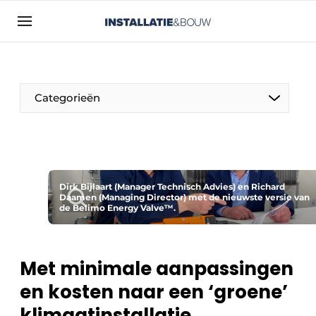
Aanmelden
Algemene voorwaarden
Bedrijven
Categorieën
Contact
Direct contact
Evenement aanmelden
Installatie & Bouw | Platform over
Dirk Bijlaart (Manager Technisch Advies) en Richard
Daamen (Managing Director) met de nieuwste versie van
installatietechniek, klimaatbeheersing en
de Belimo Energy Valve™.
elektriciteit
Meest gelezen
Met minimale aanpassingen
Nieuwsbrief
en kosten naar een ‘groene’
Podcasts
klimaatinstallatie
Privacy / Cookie statement