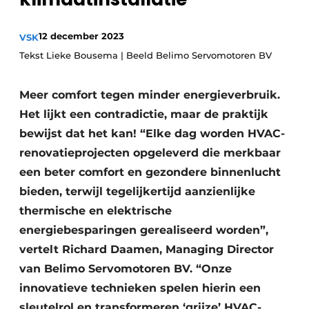
Vacature aanmelden
12 december 2023
VSK
Vacatures
Tekst Lieke Bousema | Beeld Belimo Servomotoren BV
Video’s
Meer comfort tegen minder energieverbruik.
Het lijkt een contradictie, maar de praktijk
bewijst dat het kan! “Elke dag worden HVAC-
renovatieprojecten opgeleverd die merkbaar
een beter comfort en gezondere binnenlucht
bieden, terwijl tegelijkertijd aanzienlijke
thermische en elektrische
energiebesparingen gerealiseerd worden”,
vertelt Richard Daamen, Managing Director
van Belimo Servomotoren BV. “Onze
innovatieve technieken spelen hierin een
sleutelrol en transformeren ‘grijze’ HVAC-