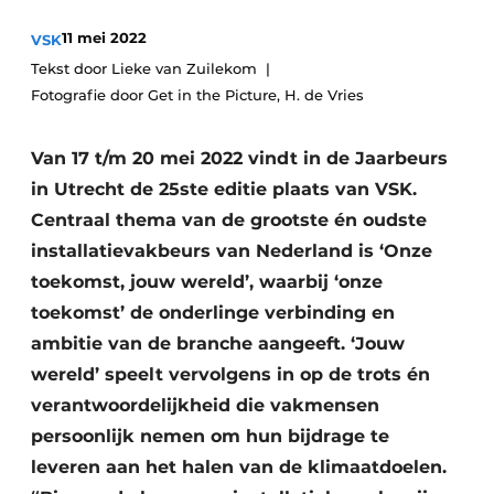
Vacature aanmelden
11 mei 2022
VSK
Tekst door Lieke van Zuilekom
Vacatures
Fotografie door Get in the Picture, H. de Vries
Video’s
Van 17 t/m 20 mei 2022 vindt in de Jaarbeurs
in Utrecht de 25ste editie plaats van VSK.
Centraal thema van de grootste én oudste
installatievakbeurs van Nederland is ‘Onze
toekomst, jouw wereld’, waarbij ‘onze
toekomst’ de onderlinge verbinding en
ambitie van de branche aangeeft. ‘Jouw
wereld’ speelt vervolgens in op de trots én
verantwoordelijkheid die vakmensen
persoonlijk nemen om hun bijdrage te
leveren aan het halen van de klimaatdoelen.