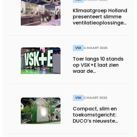
Klimaatgroep Holland
presenteert slimme
ventilatieoplossingen
op de VSK-beurs
VSK
4 MAART 2026
Toer langs 10 stands
op VSK+E laat zien
waar de
installatiesector
naartoe beweegt
VSK
3 MAART 2026
Compact, slim en
toekomstgericht:
DUCO’s nieuwste
WTW-oplossing