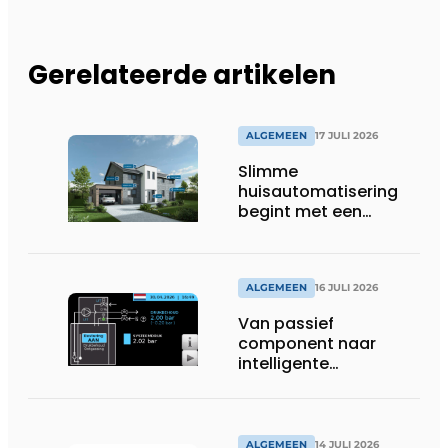
Gerelateerde artikelen
ALGEMEEN
17 JULI 2026
Slimme
huisautomatisering
begint met een
toekomstbestendig
systeem
ALGEMEEN
16 JULI 2026
Van passief
component naar
intelligente
systeembewaking:
monitoring geeft grip
op gesloten druk
systemen
ALGEMEEN
14 JULI 2026