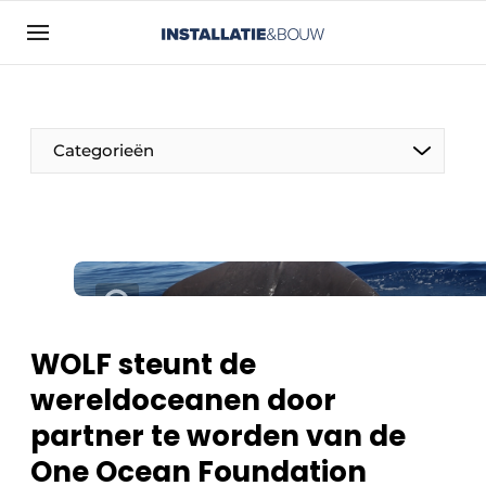
Aanmelden
Algemene voorwaarden
Bedrijven
Categorieën
Contact
Direct contact
Evenement aanmelden
Installatie & Bouw | Platform over
installatietechniek, klimaatbeheersing en
elektriciteit
WOLF steunt de
Meest gelezen
wereldoceanen door
Nieuwsbrief
partner te worden van de
Podcasts
One Ocean Foundation
Privacy / Cookie statement