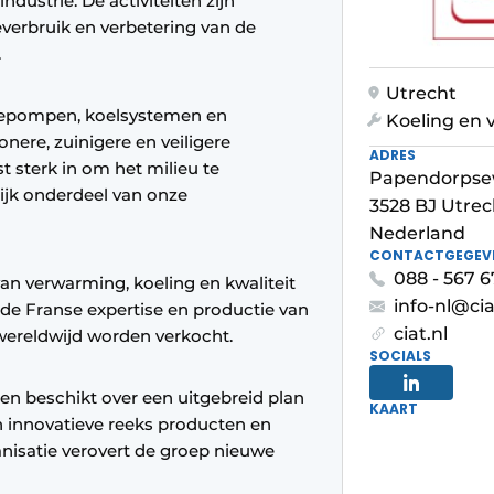
dustrie. De activiteiten zijn
verbruik en verbetering van de
.
Utrecht
mtepompen, koelsystemen en
Koeling en v
onere, zuinigere en veiligere
ADRES
t sterk in om het milieu te
Papendorpse
ijk onderdeel van onze
3528 BJ Utrec
Nederland
CONTACTGEGEV
088 - 567 6
van verwarming, koeling en kwaliteit
info-nl@ci
de Franse expertise en productie van
ciat.nl
wereldwijd worden verkocht.
SOCIALS
en beschikt over een uitgebreid plan
KAART
n innovatieve reeks producten en
anisatie verovert de groep nieuwe