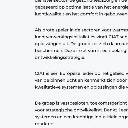
dienstensector, de gezondheidszorg en de in
Vacatures
gebaseerd op optimalisatie van het energie
luchtkwaliteit en het comfort in gebouwen
Video’s
Als grote speler in de sectoren voor war
luchtverwerkingsinstallaties vindt CIAT sch
oplossingen uit. De groep zet zich daarnaas
beschermen. Deze inzet vormt een belangr
ontwikkelingsstrategie.
CIAT is een Europese leider op het gebied 
van de binnenlucht en kenmerkt zich door 
kwalitatieve systemen en oplossingen die 
De groep is vastbesloten, toekomstgericht 
voor strategische ontwikkeling. Dankzij ee
systemen en een krachtige industriële org
markten.