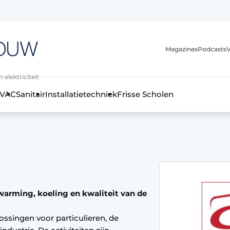
Magazines
Podcasts
V
 elektriciteit
VAC
Sanitair
Installatietechniek
Frisse Scholen
stallatietechniek, klimaatbeheersing en elektriciteit
warming, koeling en kwaliteit van de
ssingen voor particulieren, de