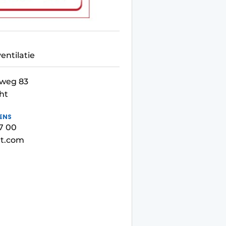
entilatie
weg 83
ht
ENS
7 00
at.com