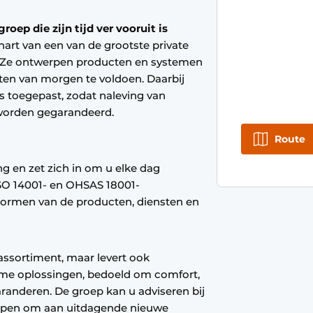
roep die zijn tijd ver vooruit is
hart van een van de grootste private
. Ze ontwerpen producten en systemen
ften van morgen te voldoen. Daarbij
s toegepast, zodat naleving van
 worden gegarandeerd.
Route
ng en zet zich in om u elke dag
ISO 14001- en OHSAS 18001-
normen van de producten, diensten en
assortiment, maar levert ook
ame oplossingen, bedoeld om comfort,
aranderen. De groep kan u adviseren bij
elpen om aan uitdagende nieuwe