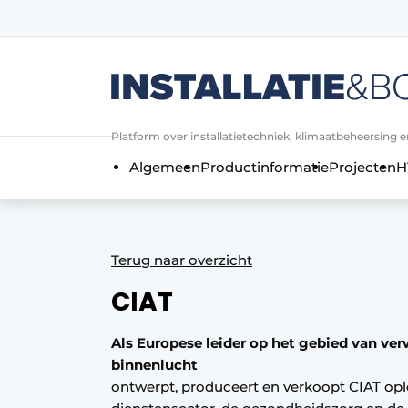
Aanmelden
Algemene voorwaarden
Bedrijven
Platform over installatietechniek, klimaatbeheersing en
Contact
Algemeen
Productinformatie
Projecten
H
Direct contact
Evenement aanmelden
Installatie & Bouw | Platform over in
Terug naar overzicht
Meest gelezen
CIAT
Nieuwsbrief
Podcasts
Als Europese leider op het gebied van ver
binnenlucht
Privacy / Cookie statement
ontwerpt, produceert en verkoopt CIAT oplo
Vacature aanmelden