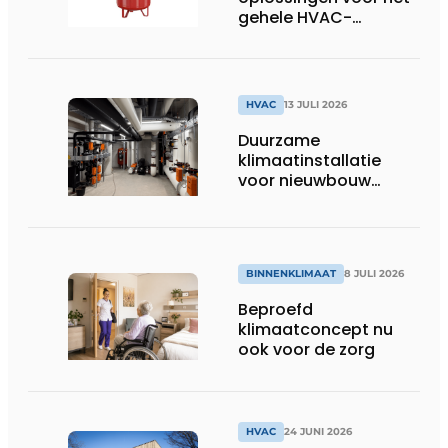
gehele HVAC-
spectrum
HVAC
13 JULI 2026
Duurzame
klimaatinstallatie
voor nieuwbouw
Dordthuis
BINNENKLIMAAT
8 JULI 2026
Beproefd
klimaatconcept nu
ook voor de zorg
HVAC
24 JUNI 2026