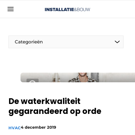
Aanmelden
Algemene voorwaarden
Bedrijven
Categorieën
Contact
Direct contact
Evenement aanmelden
Installatie & Bouw | Platform over
installatietechniek, klimaatbeheersing en
elektriciteit
De waterkwaliteit
Meest gelezen
gegarandeerd op orde
Nieuwsbrief
Podcasts
4 december 2019
HVAC
Privacy / Cookie statement