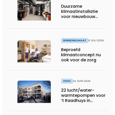
Duurzame
klimaatinstallatie
voor nieuwbouw
Dordthuis
BINNENKLIMAAT
8 JULI 2026
Beproefd
klimaatconcept nu
ook voor de zorg
HVAC
24 JUNI 2026
22 lucht/water-
warmtepompen voor
’t Raadhuys in
Harmelen