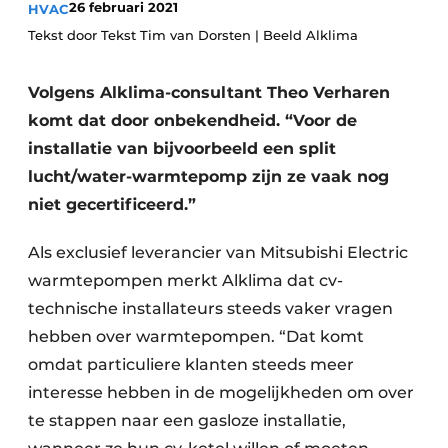
26 februari 2021
HVAC
Vacature aanmelden
Tekst door Tekst Tim van Dorsten | Beeld Alklima
Vacatures
Volgens Alklima-consultant Theo Verharen
Video’s
komt dat door onbekendheid. “Voor de
installatie van bijvoorbeeld een split
lucht/water-warmtepomp zijn ze vaak nog
niet gecertificeerd.”
Als exclusief leverancier van Mitsubishi Electric
warmtepompen merkt Alklima dat cv-
technische installateurs steeds vaker vragen
hebben over warmtepompen. “Dat komt
omdat particuliere klanten steeds meer
interesse hebben in de mogelijkheden om over
te stappen naar een gasloze installatie,