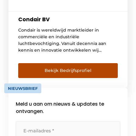
Condair BV
Condair is wereldwijd marktleider in
commerciële en industriële
luchtbevochtiging. Vanuit decennia aan
kennis en innovatie ontwikkelen wij
oplossingen waarin hygiëne, energie-
efficiëntie en betrouwbaarheid centraal
staan. Onze systemen worden toegepast in
Bekijk Bedrijfsprofiel
meer dan 50 landen en zijn toonaangevend
in sectoren waar luchtkwaliteit direct
NIEUWSBRIEF
invloed heeft op mens, product en proces.
Een stabiele luchtvochtigheid is essentieel
Meld u aan om nieuws & updates te
voor […]
ontvangen.