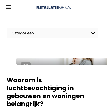
Aanmelden
Algemene voorwaarden
Bedrijven
Categorieën
Contact
Direct contact
Evenement aanmelden
Installatie & Bouw | Platform over
installatietechniek, klimaatbeheersing en
elektriciteit
Waarom is
Meest gelezen
luchtbevochtiging in
Nieuwsbrief
gebouwen en woningen
Podcasts
belangrijk?
Privacy / Cookie statement