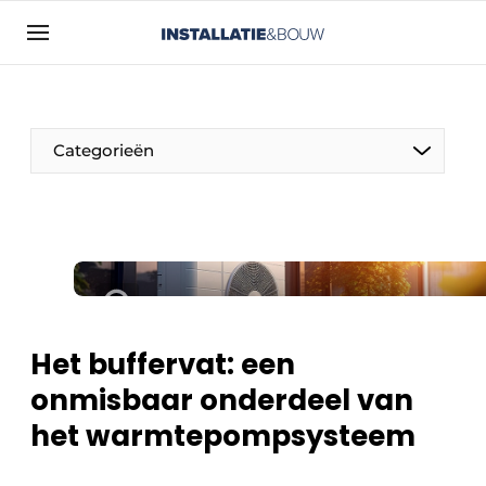
Aanmelden
Algemene voorwaarden
Bedrijven
Categorieën
Contact
Direct contact
Evenement aanmelden
Installatie & Bouw | Platform over
installatietechniek, klimaatbeheersing en
elektriciteit
Het buffervat: een
Meest gelezen
onmisbaar onderdeel van
Nieuwsbrief
het warmtepompsysteem
Podcasts
Privacy / Cookie statement