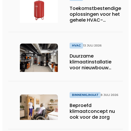
Toekomstbestendige
oplossingen voor het
gehele HVAC-
spectrum
HVAC
13 JULI 2026
Duurzame
klimaatinstallatie
voor nieuwbouw
Dordthuis
BINNENKLIMAAT
8 JULI 2026
Beproefd
klimaatconcept nu
ook voor de zorg