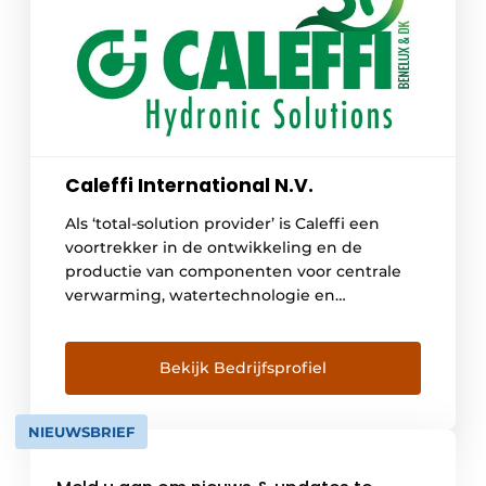
Caleffi International N.V.
Als ‘total-solution provider’ is Caleffi een
voortrekker in de ontwikkeling en de
productie van componenten voor centrale
verwarming, watertechnologie en
hernieuwbare energiesystemen. Caleffi
streeft steeds naar efficiënte, kwaliteitsvolle
en optimaal functionerende technische
Bekijk Bedrijfsprofiel
oplossingen in een installatie. Daardoor
voldoen systemen perfect aan de
NIEUWSBRIEF
verwachtingen. De productie en
ontwikkeling vinden plaats in Noord-Italië.
Constante ontwikkeling, vernieuwing en […]