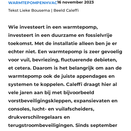
16 november 2023
WARMTEPOMPEN
HVAC
Vacature aanmelden
Tekst Lieke Bousema | Beeld Caleffi
Vacatures
Wie investeert in een warmtepomp,
Video’s
investeert in een duurzame en fossielvrije
toekomst. Met de installatie alleen ben je er
echter niet. Een warmtepomp is zeer gevoelig
voor vuil, bevriezing, fluctuerende debieten,
et cetera. Daarom is het belangrijk om aan de
warmtepomp ook de juiste appendages en
systemen te koppelen. Caleffi draagt hier al
vele jaren aan bij met bijvoorbeeld
vorstbeveiligingskleppen, expansievaten en
consoles, lucht- en vuilafscheiders,
drukverschilregelaars en
terugstroombeveiligingen. Sinds september