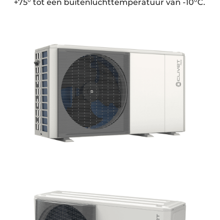
+75° tot een buitenluchttemperatuur van -10°C.