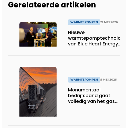
Gerelateerde artikelen
WARMTEPOMPEN
21 MEI 2026
Nieuwe
warmtepomptechnologie
van Blue Heart Energy
mikt op doorbraak in
bestaande bouw
WARMTEPOMPEN
5 MEI 2026
Monumentaal
bedrijfspand gaat
volledig van het gas
af dankzij bijzondere
warmtepompen