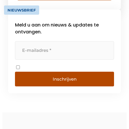
toepassingstype, in de volgende
NIEUWSBRIEF
productiegroepen onderverdeeld:
Warmtepompen & Koudwatermachines,
Meld u aan om nieuws & updates te
Luchtbehandeling, Industriële
Airconditioning, Watergekoelde
ontvangen.
Airconditioning en Comfort Airconditioning.
Diensten Door […]
Inschrijven