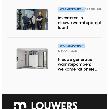
WARMTEPOMPEN
16 APRIL 2026
Investeren in
nieuwe warmtepomptech
loont
WARMTEPOMPEN
12 MAART 2026
Nieuwe generatie
warmtepompen:
welkome rationele
allrounder op de
vierkante meter