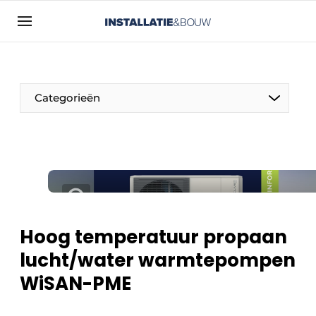
Aanmelden
Algemene voorwaarden
Bedrijven
Categorieën
Contact
Direct contact
Evenement aanmelden
Installatie & Bouw | Platform over
installatietechniek, klimaatbeheersing en
elektriciteit
Hoog temperatuur propaan
Meest gelezen
lucht/water warmtepompen
Nieuwsbrief
WiSAN-PME
Podcasts
Privacy / Cookie statement