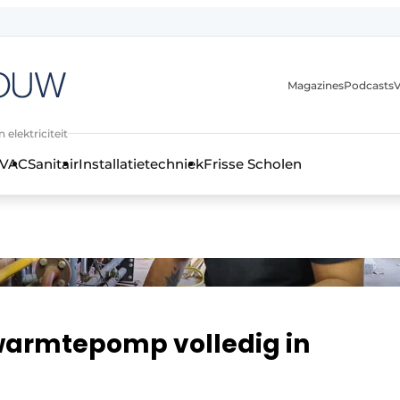
Magazines
Podcasts
V
 elektriciteit
VAC
Sanitair
Installatietechniek
Frisse Scholen
stallatietechniek, klimaatbeheersing en elektriciteit
warmtepomp volledig in