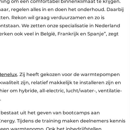
ming om een comfortabel binnenklimaat te krijgen.
 haar, regelen alles in en doen het onderhoud. Daarbij
ten. Rekon wil graag verduurzamen en zo is
ntstaan. We zetten onze specialisatie in Nederland
rken ook veel in België, Frankrijk en Spanje”, zegt
Benelux
. Zij heeft gekozen voor de warmtepompen
iteit zijn, relatief makkelijk te installeren zijn en
r om hybride, all-electric, lucht/water-, ventilatie-
.
bestaat uit het geven van bootcamps aan
Energy. Tijdens de training maken deelnemers kennis
een warmtepomp. Ook het inbedrijfstellen,