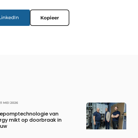
LinkedIn
Kopieer
21 MEI 2026
epomptechnologie van
ergy mikt op doorbraak in
ouw