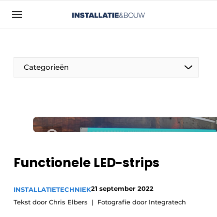
Aanmelden
Algemene voorwaarden
Bedrijven
Categorieën
Contact
Direct contact
Evenement aanmelden
Installatie & Bouw | Platform over
installatietechniek, klimaatbeheersing en
elektriciteit
Functionele LED-strips
Meest gelezen
Nieuwsbrief
21 september 2022
INSTALLATIETECHNIEK
Podcasts
Tekst door Chris Elbers
Fotografie door Integratech
Privacy / Cookie statement