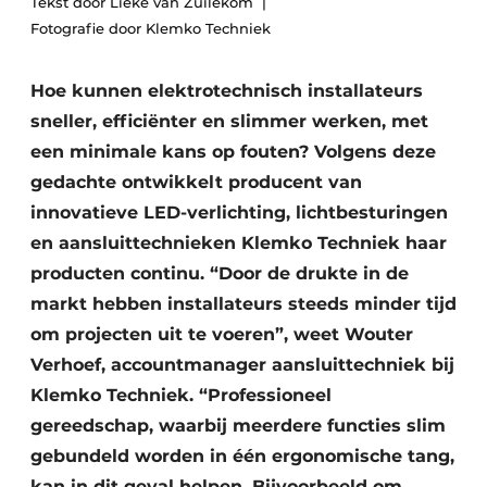
Tekst door Lieke van Zuilekom
Fotografie door Klemko Techniek
Vacature aanmelden
Vacatures
Hoe kunnen elektrotechnisch installateurs
Video’s
sneller, efficiënter en slimmer werken, met
een minimale kans op fouten? Volgens deze
gedachte ontwikkelt producent van
innovatieve LED-verlichting, lichtbesturingen
en aansluittechnieken Klemko Techniek haar
producten continu. “Door de drukte in de
markt hebben installateurs steeds minder tijd
om projecten uit te voeren”, weet Wouter
Verhoef, accountmanager aansluittechniek bij
Klemko Techniek. “Professioneel
gereedschap, waarbij meerdere functies slim
gebundeld worden in één ergonomische tang,
kan in dit geval helpen. Bijvoorbeeld om