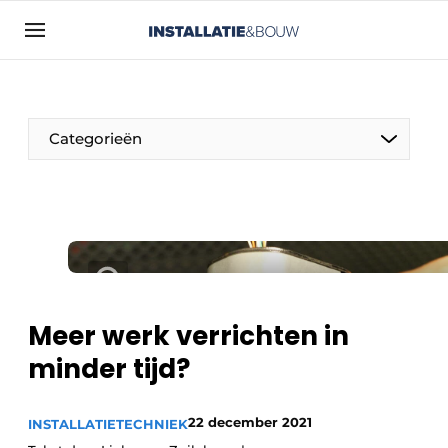
Aanmelden
Algemene voorwaarden
Bedrijven
Categorieën
Contact
Direct contact
Evenement aanmelden
Installatie & Bouw | Platform over
installatietechniek, klimaatbeheersing en
elektriciteit
Meer werk verrichten in
Meest gelezen
minder tijd?
Nieuwsbrief
Podcasts
22 december 2021
INSTALLATIETECHNIEK
Privacy / Cookie statement