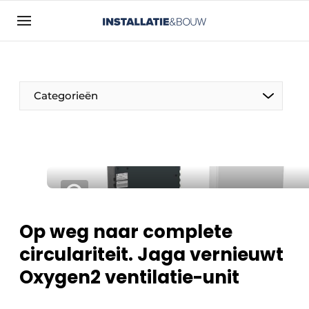
Aanmelden
Algemene voorwaarden
Bedrijven
Categorieën
Contact
Direct contact
Evenement aanmelden
Installatie & Bouw | Platform over
installatietechniek, klimaatbeheersing en
elektriciteit
Op weg naar complete
Meest gelezen
circulariteit. Jaga vernieuwt
Nieuwsbrief
Oxygen2 ventilatie-unit
Podcasts
Privacy / Cookie statement