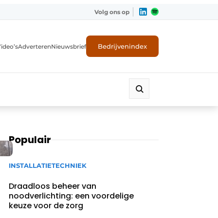
Volg ons op
Bedrijvenindex
ideo’s
Adverteren
Nieuwsbrief
Populair
INSTALLATIETECHNIEK
Draadloos beheer van
noodverlichting: een voordelige
keuze voor de zorg