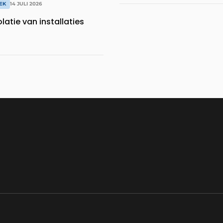
EK
14 JULI 2026
latie van installaties