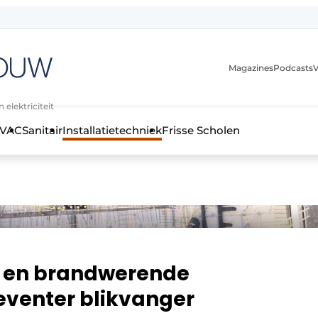
Magazines
Podcasts
V
 elektriciteit
VAC
Sanitair
Installatietechniek
Frisse Scholen
stallatietechniek, klimaatbeheersing en elektriciteit
n en brandwerende
eventer blikvanger