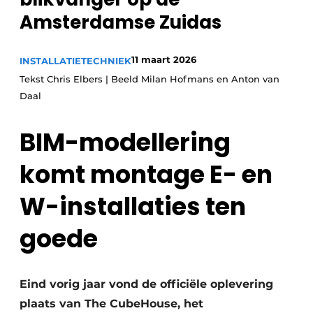
Amsterdamse Zuidas
Vacature aanmelden
Vacatures
11 maart 2026
INSTALLATIETECHNIEK
Video’s
Tekst Chris Elbers | Beeld Milan Hofmans en Anton van
Daal
BIM-modellering
komt montage E- en
W-installaties ten
goede
Eind vorig jaar vond de officiële oplevering
plaats van The CubeHouse, het