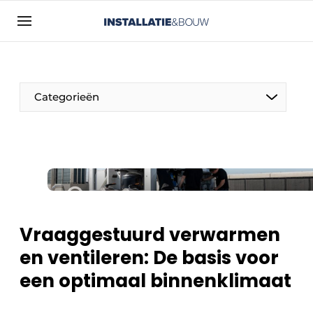
Aanmelden
Algemene voorwaarden
Bedrijven
Categorieën
Contact
Direct contact
Evenement aanmelden
Installatie & Bouw | Platform over
installatietechniek, klimaatbeheersing en
elektriciteit
Vraaggestuurd verwarmen
Meest gelezen
en ventileren: De basis voor
Nieuwsbrief
een optimaal binnenklimaat
Podcasts
Privacy / Cookie statement