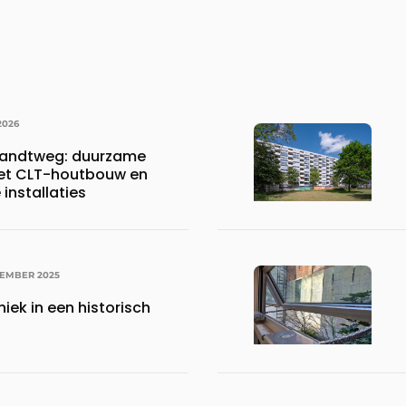
2026
randtweg: duurzame
met CLT-houtbouw en
installaties
CEMBER 2025
iek in een historisch