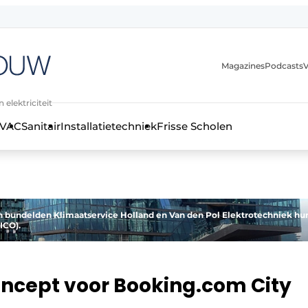
Magazines
Podcasts
V
 elektriciteit
VAC
Sanitair
Installatietechniek
Frisse Scholen
stallatietechniek, klimaatbeheersing en elektriciteit
en bundelden Klimaatservice Holland en Van den Pol Elektrotechniek hu
ICO).
concept voor Booking.com City