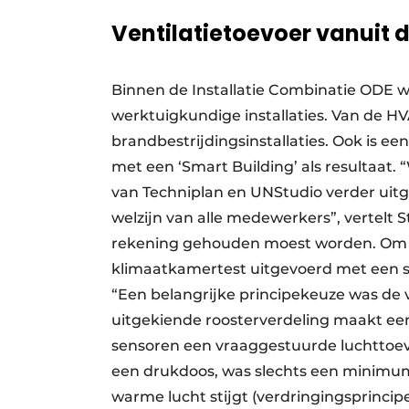
Ventilatietoevoer vanuit d
Binnen de Installatie Combinatie ODE wa
werktuigkundige installaties. Van de HVAC
brandbestrijdingsinstallaties. Ook is ee
met een ‘Smart Building’ als resultaat
van Techniplan en UNStudio verder uit
welzijn van alle medewerkers”, vertel
rekening gehouden moest worden. Om he
klimaatkamertest uitgevoerd met een st
“Een belangrijke principekeuze was de 
uitgekiende roosterverdeling maakt een 
sensoren een vraaggestuurde luchttoev
een drukdoos, was slechts een minimum
warme lucht stijgt (verdringingsprincipe