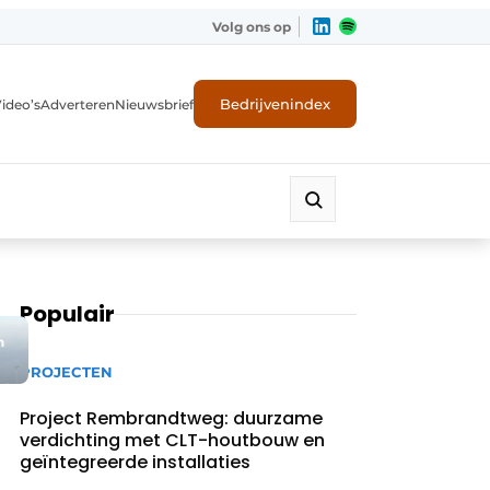
Volg ons op
Bedrijvenindex
ideo’s
Adverteren
Nieuwsbrief
Populair
n
PROJECTEN
Project Rembrandtweg: duurzame
verdichting met CLT-houtbouw en
geïntegreerde installaties