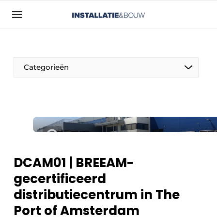
Aanmelden
Algemene voorwaarden
Bedrijven
Categorieën
Contact
Direct contact
Evenement aanmelden
Installatie & Bouw | Platform over
installatietechniek, klimaatbeheersing en
elektriciteit
DCAM01 | BREEAM-
Meest gelezen
gecertificeerd
Nieuwsbrief
distributiecentrum in The
Podcasts
Port of Amsterdam
Privacy / Cookie statement