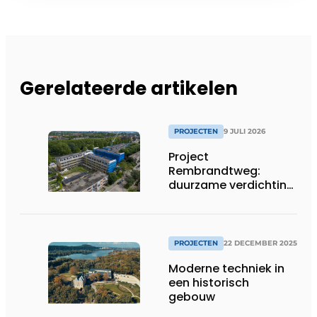
Gerelateerde artikelen
PROJECTEN
9 JULI 2026
Project
Rembrandtweg:
duurzame verdichting
met CLT-houtbouw
en geïntegreerde
installaties
PROJECTEN
22 DECEMBER 2025
Moderne techniek in
een historisch
gebouw