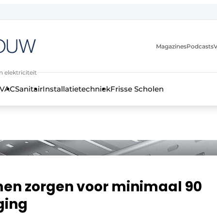
Magazines
Podcasts
V
 elektriciteit
VAC
Sanitair
Installatietechniek
Frisse Scholen
stallatietechniek, klimaatbeheersing en elektriciteit
en zorgen voor minimaal 90
ging