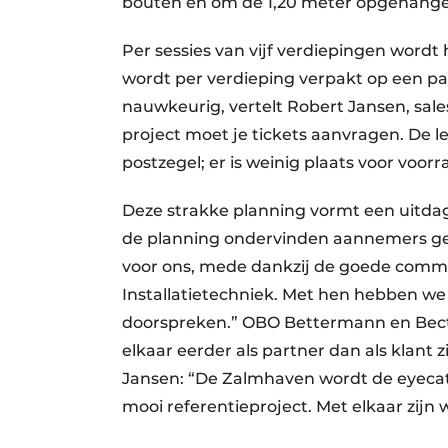
bouten en om de 1,20 meter opgehange
Per sessies van vijf verdiepingen wordt
wordt per verdieping verpakt op een pal
nauwkeurig, vertelt Robert Jansen, sal
project moet je tickets aanvragen. De l
postzegel; er is weinig plaats voor voor
Deze strakke planning vormt een uitdag
de planning ondervinden aannemers gee
voor ons, mede dankzij de goede comm
Installatietechniek. Met hen hebben we 
doorspreken.” OBO Bettermann en Bectr
elkaar eerder als partner dan als klant 
Jansen: “De Zalmhaven wordt de eyeca
mooi referentieproject. Met elkaar zij