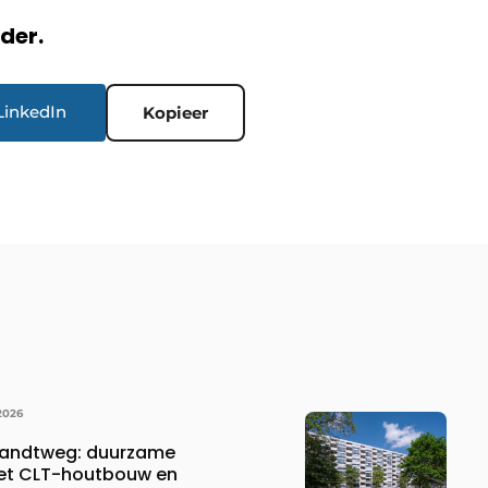
rder.
LinkedIn
Kopieer
2026
randtweg: duurzame
met CLT-houtbouw en