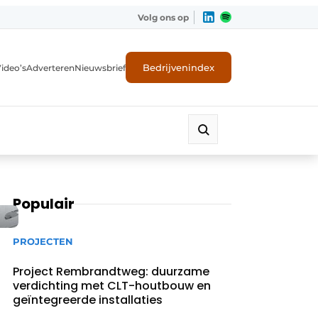
Volg ons op
Bedrijvenindex
ideo’s
Adverteren
Nieuwsbrief
Populair
PROJECTEN
Project Rembrandtweg: duurzame
verdichting met CLT-houtbouw en
geïntegreerde installaties