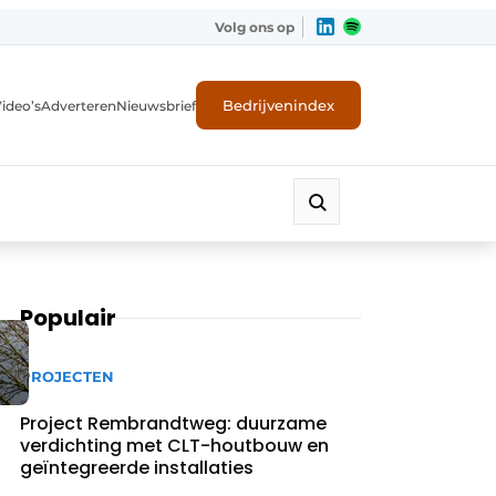
Volg ons op
Bedrijvenindex
ideo’s
Adverteren
Nieuwsbrief
Populair
PROJECTEN
Project Rembrandtweg: duurzame
verdichting met CLT-houtbouw en
geïntegreerde installaties