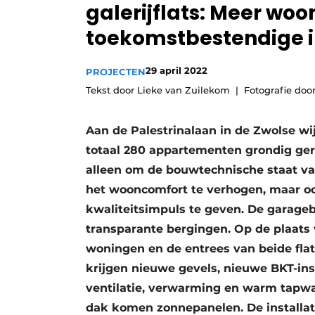
galerijflats: Meer wo
Vacatures
toekomstbestendige in
Video’s
29 april 2022
PROJECTEN
Tekst door Lieke van Zuilekom
Fotografie do
Aan de Palestrinalaan in de Zwolse wi
totaal 280 appartementen grondig ge
alleen om de bouwtechnische staat van 
het wooncomfort te verhogen, maar 
kwaliteitsimpuls te geven. De garag
transparante bergingen. Op de plaats
woningen en de entrees van beide fla
krijgen nieuwe gevels, nieuwe BKT-ins
ventilatie, verwarming en warm tapwa
dak komen zonnepanelen. De installa