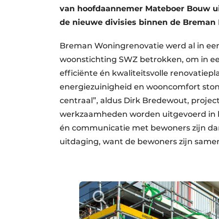
van hoofdaannemer Mateboer Bouw ui
de nieuwe divisies binnen de Breman I
Breman Woningrenovatie werd al in ee
woonstichting SWZ betrokken, om in 
efficiënte én kwaliteitsvolle renovatiep
energiezuinigheid en wooncomfort ston
centraal”, aldus Dirk Bredewout, projec
werkzaamheden worden uitgevoerd in b
én communicatie met bewoners zijn dan 
uitdaging, want de bewoners zijn samen