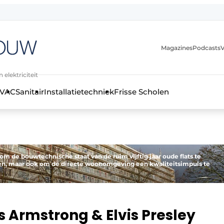
Magazines
Podcasts
V
 elektriciteit
VAC
Sanitair
Installatietechniek
Frisse Scholen
stallatietechniek, klimaatbeheersing en elektriciteit
m de bouwtechnische staat van de ruim vijftig jaar oude flats te
en, maar ook om de directe woonomgeving een kwaliteitsimpuls te
s Armstrong & Elvis Presley