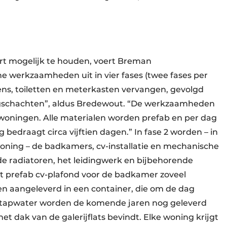
ort mogelijk te houden, voert Breman
he werkzaamheden uit in vier fases (twee fases per
kens, toiletten en meterkasten vervangen, gevolgd
dingschachten”, aldus Bredewout. “De werkzaamheden
woningen. Alle materialen worden prefab en per dag
bedraagt circa vijftien dagen.” In fase 2 worden – in
oning – de badkamers, cv-installatie en mechanische
de radiatoren, het leidingwerk en bijbehorende
et prefab cv-plafond voor de badkamer zoveel
en aangeleverd in een container, die om de dag
tapwater worden de komende jaren nog geleverd
het dak van de galerijflats bevindt. Elke woning krijgt