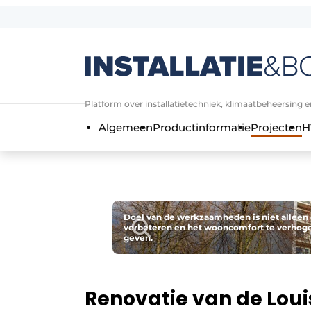
Aanmelden
Algemene voorwaarden
Bedrijven
Platform over installatietechniek, klimaatbeheersing en
Contact
Algemeen
Productinformatie
Projecten
H
Direct contact
Evenement aanmelden
Installatie & Bouw | Platform over in
Meest gelezen
Doel van de werkzaamheden is niet alleen o
verbeteren en het wooncomfort te verhog
Nieuwsbrief
geven.
Podcasts
Privacy / Cookie statement
Renovatie van de Loui
Vacature aanmelden