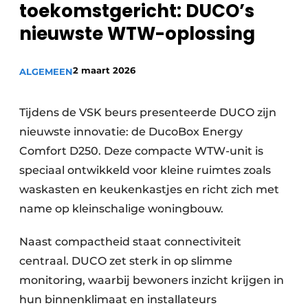
toekomstgericht: DUCO’s
Vacature aanmelden
nieuwste WTW-oplossing
Vacatures
Video’s
2 maart 2026
ALGEMEEN
Tijdens de VSK beurs presenteerde DUCO zijn
nieuwste innovatie: de DucoBox Energy
Comfort D250. Deze compacte WTW-unit is
speciaal ontwikkeld voor kleine ruimtes zoals
waskasten en keukenkastjes en richt zich met
name op kleinschalige woningbouw.
Naast compactheid staat connectiviteit
centraal. DUCO zet sterk in op slimme
monitoring, waarbij bewoners inzicht krijgen in
hun binnenklimaat en installateurs