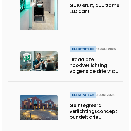
GU10 eruit, duurzame
LED aan!
ELEKTROTECH
16 JUNI 2026
Draadloze
noodverlichting
volgens de drie V’s:
Veiligheid, Voordeel
en Vooruitgang
ELEKTROTECH
2 JUNI 2026
Geïntegreerd
verlichtingsconcept
bundelt drie
disciplines