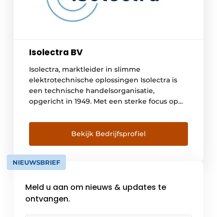
Isolectra BV
Isolectra, marktleider in slimme
elektrotechnische oplossingen Isolectra is
een technische handelsorganisatie,
opgericht in 1949. Met een sterke focus op
kwaliteit, innovatie en samenwerking biedt
Isolectra stekerbare installaties voor 230V,
aanwezigheidsdetectie, tuinbouwverlichting
Bekijk Bedrijfsprofiel
en bureau-elektrificatie. Onze oplossingen
maken dagelijkse installaties efficiënter,
NIEUWSBRIEF
veiliger en toekomstbestendig. Sterke
partner voor de groothandel Isolectra werkt
Meld u aan om nieuws & updates te
met name via de elektrotechnische
groothandel, […]
ontvangen.