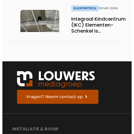
ELEKTROTECH
29 MEI 2026
Integraal Kindcentrum
(IKC) Elementen-
Schenkel is
comfortabel,
duurzaam en bijna
energieneutraal
Vragen? Neem contact op
INSTALLATIE & BOUW