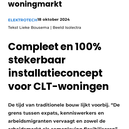
woningmarkt
Vacature aanmelden
Vacatures
18 oktober 2024
ELEKTROTECH
Tekst Lieke Bousema | Beeld Isolectra
Video’s
Compleet en 100%
stekerbaar
installatieconcept
voor CLT-woningen
De tijd van traditionele bouw lijkt voorbij. “De
grens tussen expats, kenniswerkers en
arbeidsmigranten vervaagt en zowel de