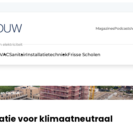
Magazines
Podcasts
V
 elektriciteit
VAC
Sanitair
Installatietechniek
Frisse Scholen
stallatietechniek, klimaatbeheersing en elektriciteit
an Central.
atie voor klimaatneutraal