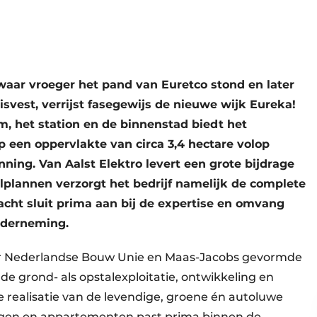
waar vroeger het pand van Euretco stond en later
vest, verrijst fasegewijs de nieuwe wijk Eureka!
, het station en de binnenstad biedt het
 een oppervlakte van circa 3,4 hectare volop
ing. Van Aalst Elektro levert een grote bijdrage
eelplannen verzorgt het bedrijf namelijk de complete
racht sluit prima aan bij de expertise en omvang
onderneming.
door Nederlandse Bouw Unie en Maas-Jacobs gevormde
de grond- als opstalexploitatie, ontwikkeling en
 realisatie van de levendige, groene én autoluwe
ngen en appartementen past prima binnen de