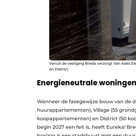
Vanuit de vestiging Breda verzorgt Van Aalst El
en District.
Energieneutrale woninge
Wanneer de fasegewijze bouw van de de
huurappartementen), Village (55 grond
koopappartementen) en District (50 ko
begin 2027 een feit is, heeft Eureka! Bre
horizon is een stadsbuurt met een du