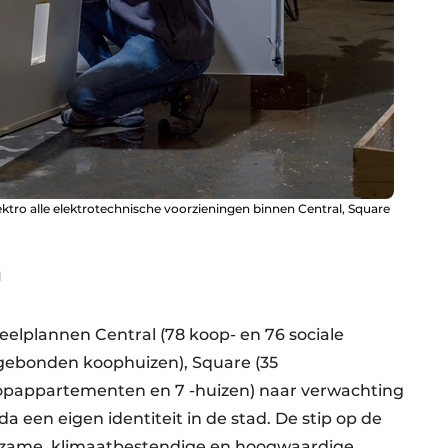
ektro alle elektrotechnische voorzieningen binnen Central, Square
n
elplannen Central (78 koop- en 76 sociale
gebonden koophuizen), Square (35
opappartementen en 7 -huizen) naar verwachting
da een eigen identiteit in de stad. De stip op de
urzame, klimaatbestendige en hoogwaardige