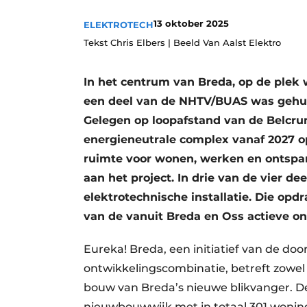
Vacatures
13 oktober 2025
ELEKTROTECH
Video’s
Tekst Chris Elbers | Beeld Van Aalst Elektro
In het centrum van Breda, op de plek 
een deel van de NHTV/BUAS was gehuis
Gelegen op loopafstand van de Belcrum
energieneutrale complex vanaf 2027 op
ruimte voor wonen, werken en ontspann
aan het project. In drie van de vier d
elektrotechnische installatie. Die opd
van de vanuit Breda en Oss actieve 
Eureka! Breda, een initiatief van de 
ontwikkelingscombinatie, betreft zowel 
bouw van Breda’s nieuwe blikvanger. De
nieuwbouwwijk met in totaal 301 woni