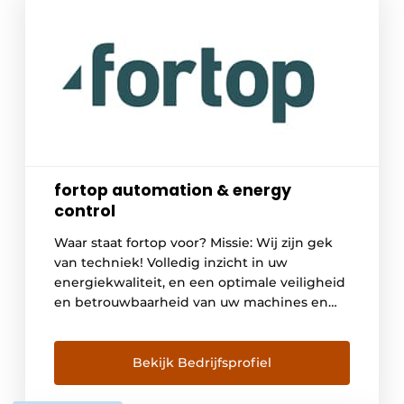
fortop automation & energy
control
Waar staat fortop voor? Missie: Wij zijn gek
van techniek! Volledig inzicht in uw
energiekwaliteit, en een optimale veiligheid
en betrouwbaarheid van uw machines en
installaties. Onderdelen die van kritisch
belang zijn voor uw bedrijfsprocessen. Maar
wat is nu de beste oplossing voor uw
Bekijk Bedrijfsprofiel
specifieke situatie? Fortop is specialist op
het gebied van automation en […]