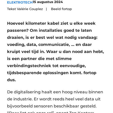
15 augustus 2024
ELEKTROTECH
Vacature aanmelden
Tekst Valérie Couplez | Beeld fortop
Vacatures
Hoeveel kilometer kabel ziet u elke week
Video’s
passeren? Om installaties goed te laten
draaien, is er best wel wat nodig vandaag:
voeding, data, communicatie, … en daar
kruipt veel tijd in. Waar u dan nood aan hebt,
is een partner die met slimme
verbindingstechniek tot eenvoudige,
tijdsbesparende oplossingen komt. fortop
dus.
De digitalisering haalt een hoog niveau binnen
de industrie. Er wordt reeds heel veel data uit
bijvoorbeeld sensoren beschikbaar gesteld.