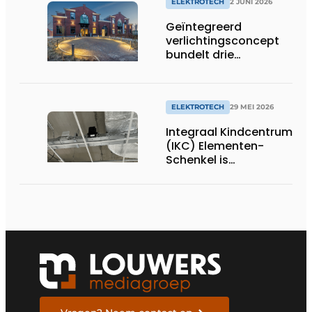
ELEKTROTECH
2 JUNI 2026
Geïntegreerd
verlichtingsconcept
bundelt drie
disciplines
ELEKTROTECH
29 MEI 2026
Integraal Kindcentrum
(IKC) Elementen-
Schenkel is
comfortabel,
duurzaam en bijna
energieneutraal