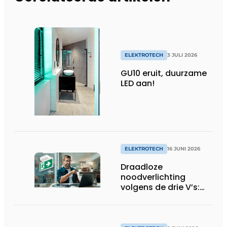
ELEKTROTECH
3 JULI 2026
GU10 eruit, duurzame
LED aan!
ELEKTROTECH
16 JUNI 2026
Draadloze
noodverlichting
volgens de drie V’s:
Veiligheid, Voordeel
en Vooruitgang