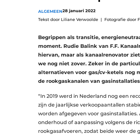
Vacatures
28 januari 2022
ALGEMEEN
Video’s
Tekst door Liliane Verwoolde
Fotografie door F
Begrippen als transitie, energieneutra
moment. Rudie Balink van F.F. Kanaalr
hiervan, maar als kanaalrenovator ziet
we nog niet zover. Zeker in de partic
alternatieven voor gas/cv-ketels nog m
de rookgaskanalen van gasinstallatie
“In 2019 werd in Nederland nog een reco
zijn de jaarlijkse verkoopaantallen st
worden afgegeven voor gasinstallaties. 
onderhoud of aanpassing volgens de ric
rookgasafvoeren, zodat beide weer de 