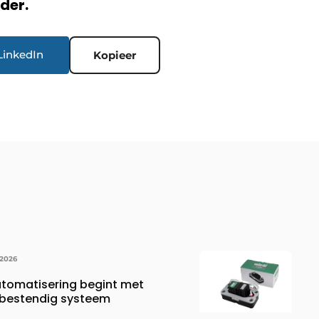
rder.
LinkedIn
Kopieer
 2026
tomatisering begint met
bestendig systeem