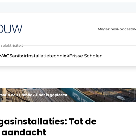
Magazines
Podcasts
V
 elektriciteit
VAC
Sanitair
Installatietechniek
Frisse Scholen
stallatietechniek, klimaatbeheersing en elektriciteit
in de Furanflex-liner is geplaatst.
sinstallaties: Tot de
n aandacht