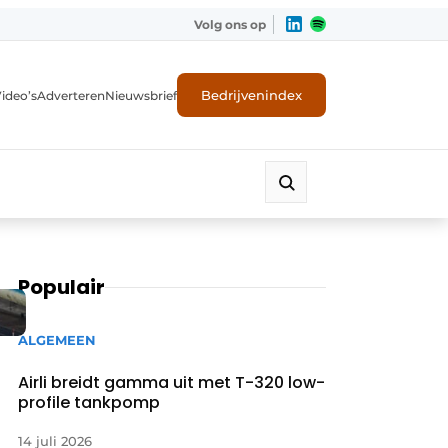
Volg ons op
Bedrijvenindex
ideo’s
Adverteren
Nieuwsbrief
Populair
ALGEMEEN
Airli breidt gamma uit met T-320 low-
profile tankpomp
14 juli 2026