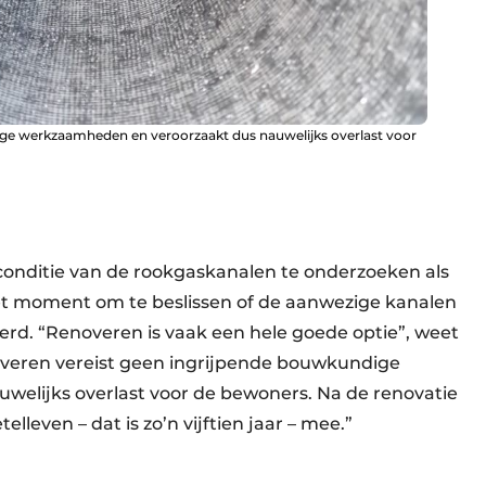
ge werkzaamheden en veroorzaakt dus nauwelijks overlast voor
conditie van de rookgaskanalen te onderzoeken als
 het moment om te beslissen of de aanwezige kanalen
d. “Renoveren is vaak een hele goede optie”, weet
enoveren vereist geen ingrijpende bouwkundige
elijks overlast voor de bewoners. Na de renovatie
leven – dat is zo’n vijftien jaar – mee.”