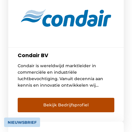
Condair BV
Condair is wereldwijd marktleider in
commerciële en industriële
luchtbevochtiging. Vanuit decennia aan
kennis en innovatie ontwikkelen wij
oplossingen waarin hygiëne, energie-
efficiëntie en betrouwbaarheid centraal
staan. Onze systemen worden toegepast in
Bekijk Bedrijfsprofiel
meer dan 50 landen en zijn toonaangevend
in sectoren waar luchtkwaliteit direct
NIEUWSBRIEF
invloed heeft op mens, product en proces.
Een stabiele luchtvochtigheid is essentieel