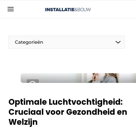
Aanmelden
Algemene voorwaarden
Bedrijven
Categorieën
Contact
Direct contact
Evenement aanmelden
Installatie & Bouw | Platform over
installatietechniek, klimaatbeheersing en
elektriciteit
Optimale Luchtvochtigheid:
Meest gelezen
Cruciaal voor Gezondheid en
Nieuwsbrief
Welzijn
Podcasts
Privacy / Cookie statement