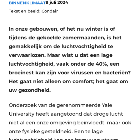
8 juli 2024
BINNENKLIMAAT
Vacature aanmelden
Tekst en beeld: Condair
Vacatures
In onze gebouwen, of het nu winter is of
Video’s
tijdens de gekoelde zomermaanden, is het
gemakkelijk om de luchtvochtigheid te
verwaarlozen. Maar wist u dat een lage
luchtvochtigheid, vaak onder de 40%, een
broeinest kan zijn voor virussen en bacteriën?
Het gaat niet alleen om comfort; het gaat om
uw gezondheid.
Onderzoek van de gerenommeerde Yale
University heeft aangetoond dat droge lucht
niet alleen onze omgeving beïnvloedt, maar ook
onze fysieke gesteldheid. Een te lage