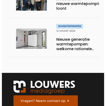
nieuwe warmtepomptech
loont
WARMTEPOMPEN
12 MAART 2026
Nieuwe generatie
warmtepompen:
welkome rationele
allrounder op de
vierkante meter
Vragen? Neem contact op