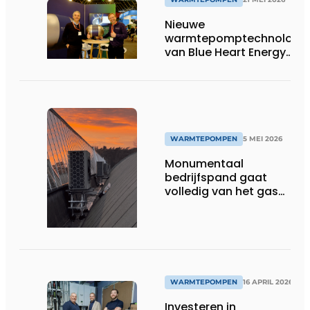
Nieuwe
warmtepomptechnologie
van Blue Heart Energy
mikt op doorbraak in
bestaande bouw
WARMTEPOMPEN
5 MEI 2026
Monumentaal
bedrijfspand gaat
volledig van het gas
af dankzij bijzondere
warmtepompen
WARMTEPOMPEN
16 APRIL 2026
Investeren in