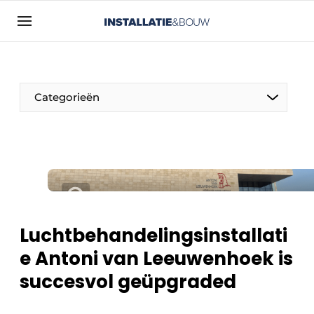
Aanmelden
Algemene voorwaarden
Bedrijven
Categorieën
Contact
Direct contact
Evenement aanmelden
Installatie & Bouw | Platform over
installatietechniek, klimaatbeheersing en
elektriciteit
Luchtbehandelingsinstallati
Meest gelezen
e Antoni van Leeuwenhoek is
Nieuwsbrief
succesvol geüpgraded
Podcasts
Privacy / Cookie statement