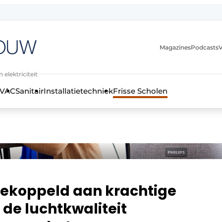
Magazines
Podcasts
V
 elektriciteit
VAC
Sanitair
Installatietechniek
Frisse Scholen
stallatietechniek, klimaatbeheersing en elektriciteit
ekoppeld aan krachtige
 de luchtkwaliteit