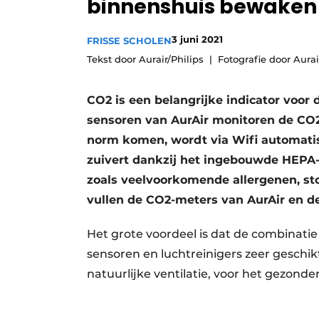
binnenshuis bewaken
Vacatures
Video’s
3 juni 2021
FRISSE SCHOLEN
Tekst door Aurair/Philips
Fotografie door Aurai
CO2 is een belangrijke indicator voor d
sensoren van AurAir monitoren de CO2
norm komen, wordt via Wifi automatisc
zuivert dankzij het ingebouwde HEPA-fi
zoals veelvoorkomende allergenen, stof
vullen de CO2-meters van AurAir en de
Het grote voordeel is dat de combinati
sensoren en luchtreinigers zeer geschi
natuurlijke ventilatie, voor het gezon